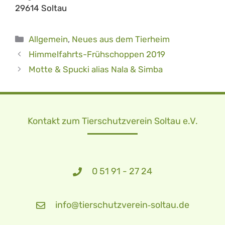
29614 Soltau
Kategorien
Allgemein
,
Neues aus dem Tierheim
Himmelfahrts-Frühschoppen 2019
Motte & Spucki alias Nala & Simba
Kontakt zum Tierschutzverein Soltau e.V.
0 51 91 - 27 24
info@tierschutzverein‑soltau.de