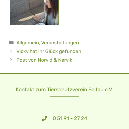
Kategorien
Allgemein
,
Veranstaltungen
Vicky hat ihr Glück gefunden
Post von Norvid & Narvik
Kontakt zum Tierschutzverein Soltau e.V.
0 51 91 - 27 24