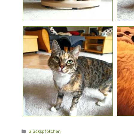
Kategorien
Glückspfötchen