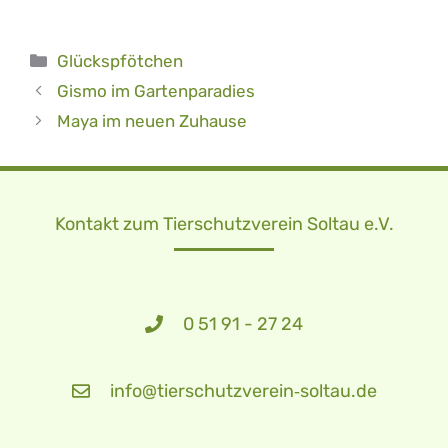
Kategorien
Glückspfötchen
Gismo im Gartenparadies
Maya im neuen Zuhause
Kontakt zum Tierschutzverein Soltau e.V.
0 51 91 - 27 24
info@tierschutzverein‑soltau.de