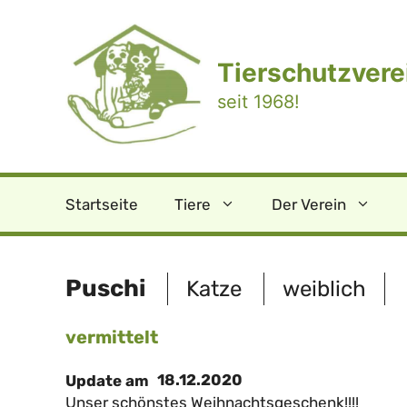
Zum
Inhalt
springen
Tierschutzverei
seit 1968!
Startseite
Tiere
Der Verein
Puschi
Katze
weiblich
vermittelt
18.12.2020
Update am
Unser schönstes Weihnachtsgeschenk!!!!