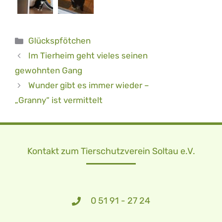
Kategorien
Glückspfötchen
Im Tierheim geht vieles seinen
gewohnten Gang
Wunder gibt es immer wieder –
„Granny“ ist vermittelt
Kontakt zum Tierschutzverein Soltau e.V.
0 51 91 - 27 24