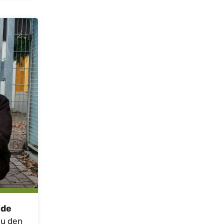
ede
zu den