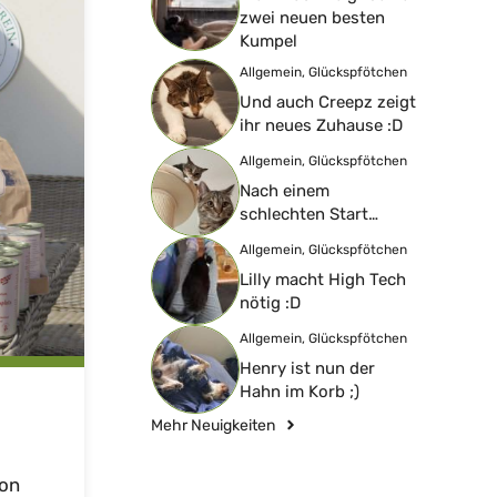
zwei neuen besten
Kumpel
Allgemein
,
Glückspfötchen
Und auch Creepz zeigt
ihr neues Zuhause :D
Allgemein
,
Glückspfötchen
Nach einem
schlechten Start…
Allgemein
,
Glückspfötchen
Lilly macht High Tech
nötig :D
Allgemein
,
Glückspfötchen
Henry ist nun der
Hahn im Korb ;)
Mehr Neuigkeiten
von