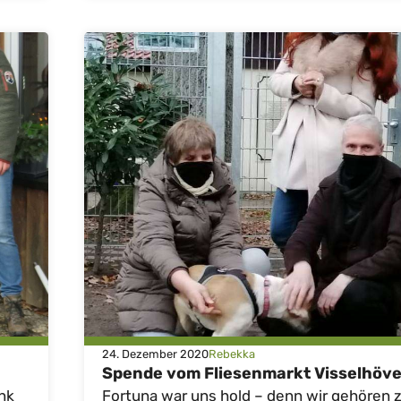
24. Dezember 2020
Rebekka
Spende vom Fliesenmarkt Visselhöv
nk
Fortuna war uns hold – denn wir gehören 