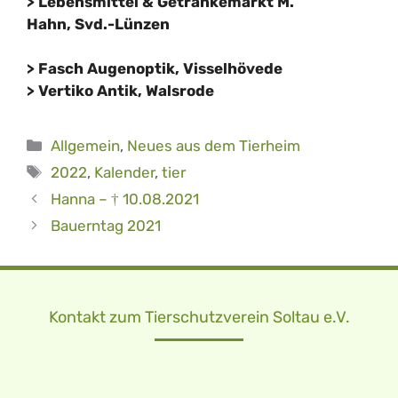
>
Lebensmittel & Getränkemarkt M.
Hahn, Svd.-Lünzen
>
Fasch Augenoptik, Visselhövede
> Vertiko Antik, Walsrode
Kategorien
Allgemein
,
Neues aus dem Tierheim
Schlagwörter
2022
,
Kalender
,
tier
Hanna – † 10.08.2021
Bauerntag 2021
Kontakt zum Tierschutzverein Soltau e.V.