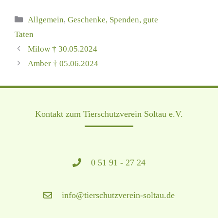
Kategorien
Allgemein
,
Geschenke, Spenden, gute
Taten
Milow † 30.05.2024
Amber † 05.06.2024
Kontakt zum Tierschutzverein Soltau e.V.
0 51 91 - 27 24
info@tierschutzverein‑soltau.de