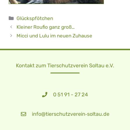
Kategorien
Glückspfötchen
Kleiner Roufio ganz groß…
Micci und Lulu im neuen Zuhause
Kontakt zum Tierschutzverein Soltau e.V.
0 51 91 - 27 24
info@tierschutzverein‑soltau.de