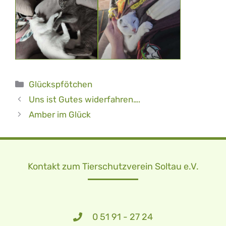
Kategorien
Glückspfötchen
Uns ist Gutes widerfahren….
Amber im Glück
Kontakt zum Tierschutzverein Soltau e.V.
0 51 91 - 27 24