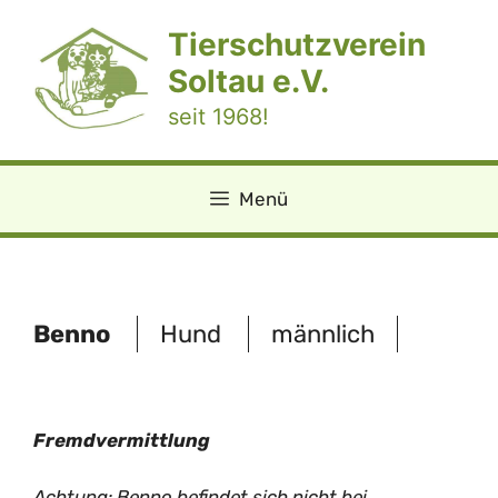
Zum
Tierschutzverein
Inhalt
springen
Soltau e.V.
seit 1968!
Menü
Benno
Hund
männlich
Fremdvermittlung
Achtung: Benno befindet sich nicht bei