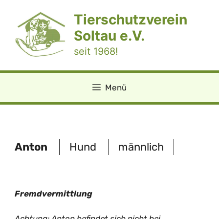
Zum
Tierschutzverein
Inhalt
springen
Soltau e.V.
seit 1968!
Menü
Anton
Hund
männlich
Fremdvermittlung
Achtung: Anton befindet sich nicht bei