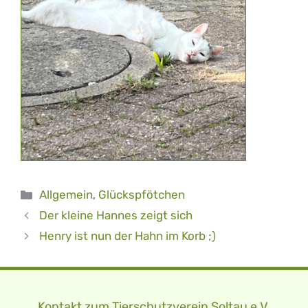
Kategorien
Allgemein
,
Glückspfötchen
Der kleine Hannes zeigt sich
Henry ist nun der Hahn im Korb ;)
Kontakt zum Tierschutzverein Soltau e.V.