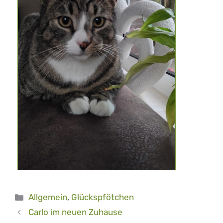
Kategorien
Allgemein
,
Glückspfötchen
Carlo im neuen Zuhause