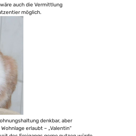
 wäre auch die Vermittlung
tzentier möglich.
 Wohnungshaltung denkbar, aber
e Wohnlage erlaubt – „Valentin“
keit des Freigangs gerne nutzen würde.