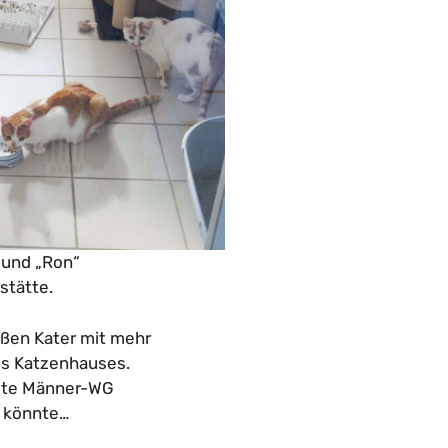
“ und „Ron“
stätte.
ißen Kater mit mehr
res Katzenhauses.
elte Männer-WG
n könnte…