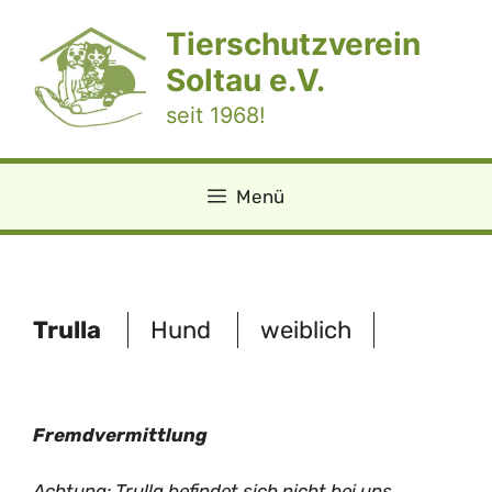
Zum
Tierschutzverein
Inhalt
springen
Soltau e.V.
seit 1968!
Menü
Trulla
Hund
weiblich
Fremdvermittlung
Achtung: Trulla befindet sich nicht bei uns