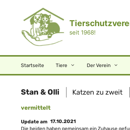
Zum
Inhalt
springen
Tierschutzverei
seit 1968!
Startseite
Tiere
Der Verein
Stan & Olli
Katzen zu zweit
vermittelt
17.10.2021
Update am
Die beiden haben gemeinsam ein Zuhause gefun