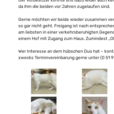
Der Vorbesitzer konnte uns dazu leider auch k
da ihm die beiden vor Jahren zugelaufen sind.
Gerne möchten wir beide wieder zusammen vermi
so gar nicht geht. Freigang ist nach entsprec
am liebsten in einer verkehrsberuhigten Gegen
einem Hof mit Zugang zum Haus. Zumindest „Olli“
Wer Interesse an dem hübschen Duo hat – konta
zwecks Terminvereinbarung gerne unter (0 51 91