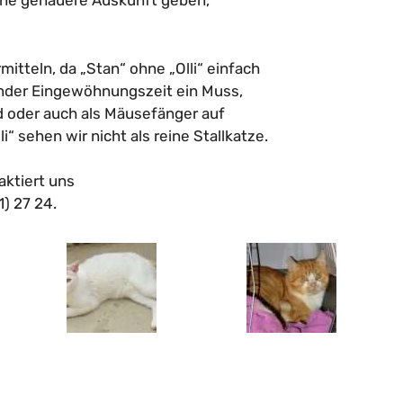
eine genauere Auskunft geben,
tteln, da „Stan“ ohne „Olli“ einfach
hender Eingewöhnungszeit ein Muss,
d oder auch als Mäusefänger auf
 sehen wir nicht als reine Stallkatze.
ktiert uns
) 27 24.