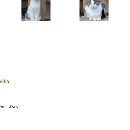
ekka
vermittlung):