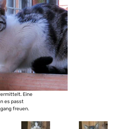
rmittelt. Eine
n es passt
igang freuen.