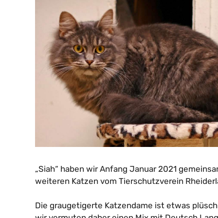
„Siah“ haben wir Anfang Januar 2021 gemeinsa
weiteren Katzen vom Tierschutzverein Rheide
Die graugetigerte Katzendame ist etwas plüschig
wir vermuten daher einen Mix mit Deutsch Langh