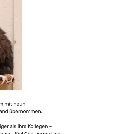
m mit neun
rland übernommen.
er als ihre Kollegen –
aar. „Siah“ ist vermutlich