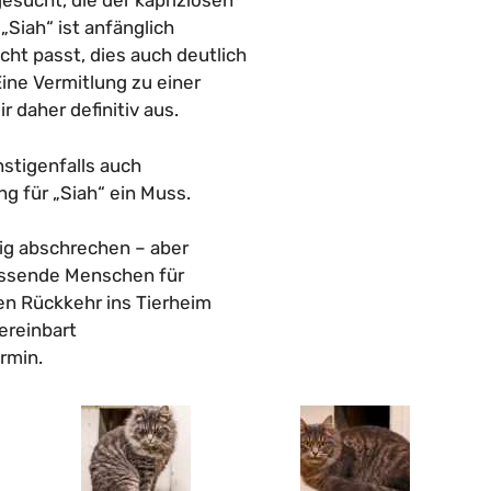
sucht, die der kapriziösen
Siah“ ist anfänglich
cht passt, dies auch deutlich
ine Vermitlung zu einer
r daher definitiv aus.
stigenfalls auch
ng für „Siah“ ein Muss.
lig abschrechen – aber
 passende Menschen für
ren Rückkehr ins Tierheim
ereinbart
rmin.