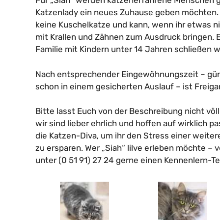
Für „Siah“ werden katzenerfahrene Menschen ge
Katzenlady ein neues Zuhause geben möchten. „
keine Kuschelkatze und kann, wenn ihr etwas ni
mit Krallen und Zähnen zum Ausdruck bringen. E
Familie mit Kindern unter 14 Jahren schließen wi
Nach entsprechender Eingewöhnungszeit – gün
schon in einem gesicherten Auslauf – ist Freiga
Bitte lasst Euch von der Beschreibung nicht völ
wir sind lieber ehrlich und hoffen auf wirklich
die Katzen-Diva, um ihr den Stress einer weite
zu ersparen. Wer „Siah“ lilve erleben möchte – v
unter (0 51 91) 27 24 gerne einen Kennenlern-Te