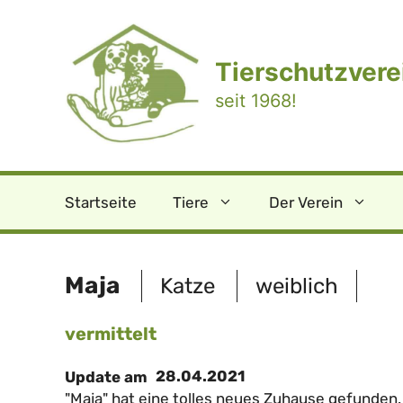
Zum
Inhalt
springen
Tierschutzverei
seit 1968!
Startseite
Tiere
Der Verein
Maja
Katze
weiblich
vermittelt
28.04.2021
Update am
"Maja" hat eine tolles neues Zuhause gefunden. 