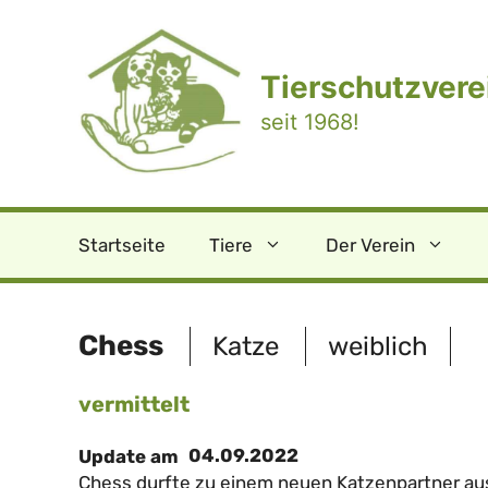
Zum
Inhalt
springen
Tierschutzverei
seit 1968!
Startseite
Tiere
Der Verein
Chess
Katze
weiblich
vermittelt
04.09.2022
Update am
Chess durfte zu einem neuen Katzenpartner aus