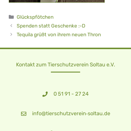
Kategorien
Glückspfötchen
Spenden statt Geschenke :-D
Tequila grüßt von ihrem neuen Thron
Kontakt zum Tierschutzverein Soltau e.V.
0 51 91 - 27 24
info@tierschutzverein‑soltau.de