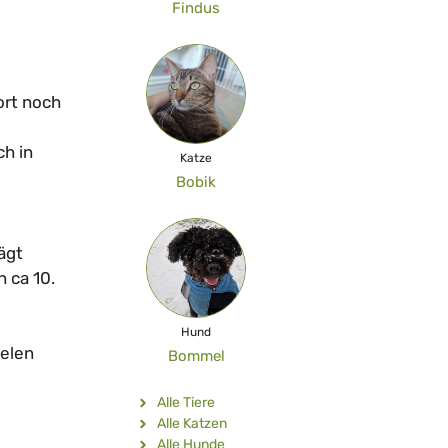
Findus
dort noch
ch in
Katze
Bobik
ägt
h ca 10.
Hund
ielen
Bommel
Alle Tiere
Alle Katzen
Alle Hunde