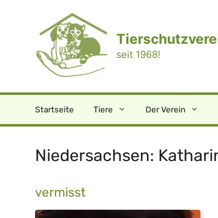
Zum
Inhalt
springen
Tierschutzverei
seit 1968!
Startseite
Tiere
Der Verein
Niedersachsen: Kathari
vermisst